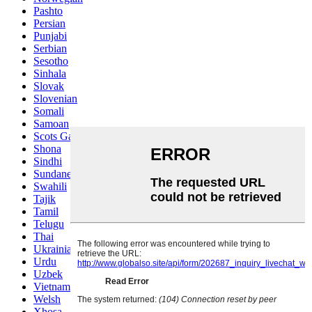
Pashto
Persian
Punjabi
Serbian
Sesotho
Sinhala
Slovak
Slovenian
Somali
Samoan
Scots Gaelic
Shona
Sindhi
Sundanese
Swahili
Tajik
Tamil
Telugu
Thai
Ukrainian
Urdu
Uzbek
Vietnamese
Welsh
Xhosa