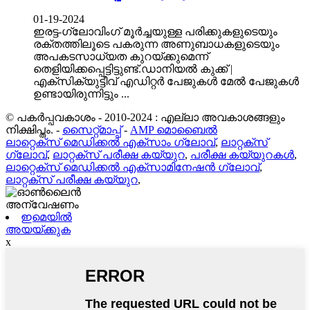
01-19-2024
ഇരട്ട-ഗ്ലോവിംഗ് മൂർച്ചയുള്ള പരിക്കുകളുടെയും
രക്തത്തിലൂടെ പകരുന്ന അണുബാധകളുടെയും
അപകടസാധ്യത കുറയ്ക്കുമെന്ന്
തെളിയിക്കപ്പെട്ടിട്ടുണ്ട്.ഡാനിയൽ കുക്ക് |
എക്‌സിക്യുട്ടീവ് എഡിറ്റർ പേജുകൾ മേൽ പേജുകൾ
ഉണ്ടായിരുന്നിട്ടും ...
© പകർപ്പവകാശം - 2010-2024 : എല്ലാ അവകാശങ്ങളും
നിക്ഷിപ്തം.
-
സൈറ്റ്മാപ്പ്
-
AMP മൊബൈൽ
ലാറ്റെക്സ് മെഡിക്കൽ എക്സാം ഗ്ലോവ്
,
ലാറ്റക്സ്
ഗ്ലോവ്
,
ലാറ്റക്സ് പരീക്ഷ കയ്യുറ
,
പരീക്ഷ കയ്യുറകൾ
,
ലാറ്റെക്സ് മെഡിക്കൽ എക്സാമിനേഷൻ ഗ്ലോവ്
,
ലാറ്റക്സ് പരീക്ഷ കയ്യുറ
,
ഇമെയിൽ
അയയ്ക്കുക
x